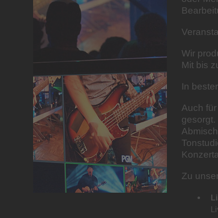
Bearbeit
Veransta
Wir prod
Mit bis 
In bester
Auch für
gesorgt.
Abmisch
Tonstudi
Konzerta
Zu unser
Li
L