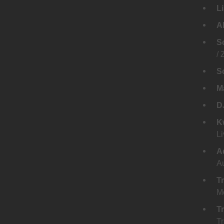
Li
A
S
/ 
S
M
D
K
L
A
A
T
M
T
T