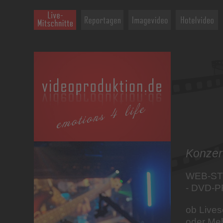
Konzert
WEB-ST
- DVD-
ob Livesc
oder Me